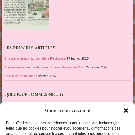
LES DERNIERS ARTICLES…
Chasse au trésor au sein de la Résidence
27 février 2025
Anniversaires des centenaires du mois de Février 2025
24 février 2025
Concours de belote
17 février 2024
QUEL JOUR SOMMES-NOUS ?
avril 2016
Gérer le consentement
L
M
M
J
V
S
D
1
2
3
Pour offrir les meilleures expériences, nous utilisons des technologies
4
5
6
7
8
9
10
telles que les cookies pour stocker et/ou accéder aux informations des
appareils. Le fait de consentir à ces technologies nous permettra de traiter
11
12
13
14
15
16
17