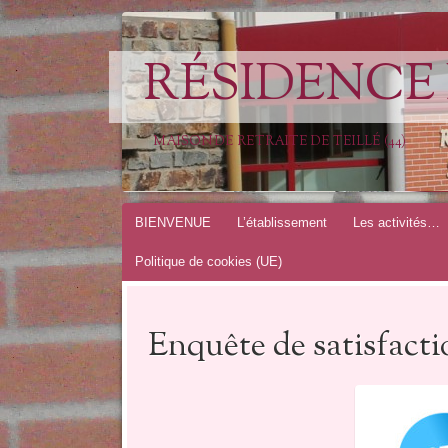
RÉSIDENCE 
MAISON DE RETRAITE DE TEILLÉ (44)
Aller
BIENVENUE
L’établissement
Les activités…
au
Politique de cookies (UE)
contenu
Enquête de satisfacti