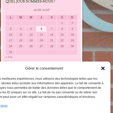
QUEL JOUR SOMMES-NOUS ?
août 2026
L
M
M
J
V
S
D
1
2
3
4
5
6
7
8
9
10
11
12
13
14
15
16
17
18
19
20
21
22
23
24
25
26
27
28
29
30
31
« Fév
Gérer le consentement
LES CATÉGORIES DARTICLES
Les
les meilleures expériences, nous utilisons des technologies telles que les
catégories
 stocker et/ou accéder aux informations des appareils. Le fait de consentir à
darticles
gies nous permettra de traiter des données telles que le comportement de
 les ID uniques sur ce site. Le fait de ne pas consentir ou de retirer son
 peut avoir un effet négatif sur certaines caractéristiques et fonctions.
rvices