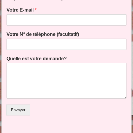
Votre E-mail
*
Votre N° de téléphone (facultatif)
E
Quelle est votre demande?
-
m
a
i
l
N
°
*
Envoyer