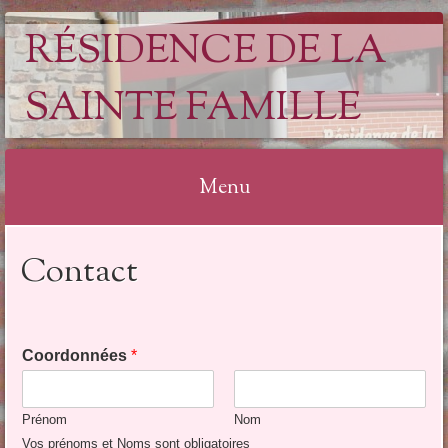
RÉSIDENCE DE LA
SAINTE FAMILLE
Menu
Aller
Contact
au
contenu
Coordonnées
*
Prénom
Nom
Vos prénoms et Noms sont obligatoires