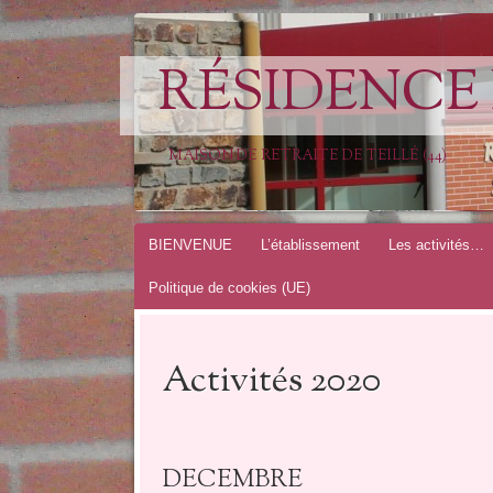
RÉSIDENCE 
MAISON DE RETRAITE DE TEILLÉ (44)
Aller
BIENVENUE
L’établissement
Les activités…
au
Politique de cookies (UE)
contenu
Activités 2020
DECEMBRE