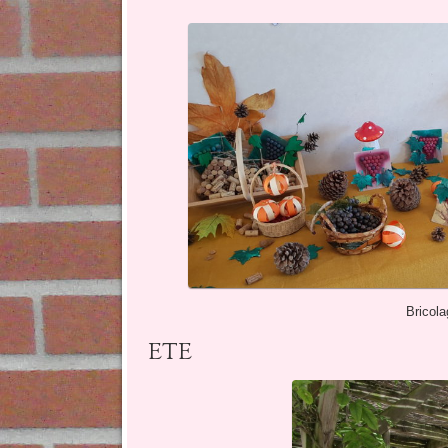
Bricol
ETE