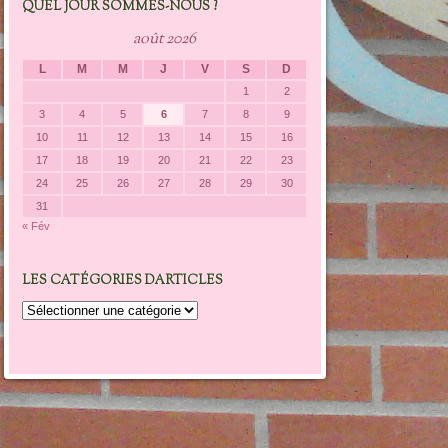
QUEL JOUR SOMMES-NOUS ?
août 2026
L
M
M
J
V
S
D
1
2
3
4
5
6
7
8
9
10
11
12
13
14
15
16
17
18
19
20
21
22
23
24
25
26
27
28
29
30
31
« Fév
LES CATÉGORIES DARTICLES
Les
catégories
darticles