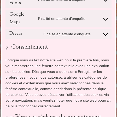
Fonts
Consent
wordpress
to
Google
service
Finalité en attente d’enquête
google-
Maps
Consent
fonts
to
Divers
service
Finalité en attente d’enquête
Consent
google-
to
maps
7. Consentement
service
divers
Lorsque vous visitez notre site web pour la première fois, nous
vous montrerons une fenêtre contextuelle avec une explication
sur les cookies. Dès que vous cliquez sur « Enregistrer les
préférences » vous nous autorisez à utiliser les catégories de
cookies et d’extensions que vous avez sélectionnés dans la
fenêtre contextuelle, comme décrit dans la présente politique
de cookies. Vous pouvez désactiver l’utilisation des cookies via
votre navigateur, mais veuillez noter que notre site web pourrait
ne plus fonctionner correctement.