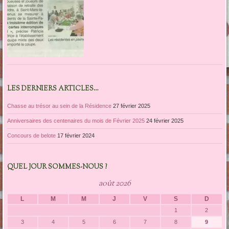
LES DERNIERS ARTICLES…
Chasse au trésor au sein de la Résidence
27 février 2025
Anniversaires des centenaires du mois de Février 2025
24 février 2025
Concours de belote
17 février 2024
QUEL JOUR SOMMES-NOUS ?
août 2026
L
M
M
J
V
S
D
1
2
3
4
5
6
7
8
9