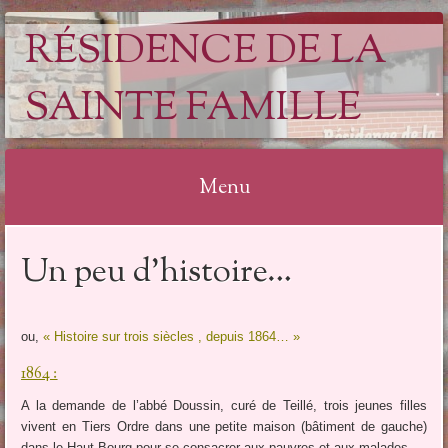
RÉSIDENCE DE LA
SAINTE FAMILLE
Menu
Aller
Un peu d’histoire…
au
contenu
ou,
« Histoire sur trois siècles , depuis 1864… »
1864 :
A la demande de l’abbé Doussin, curé de Teillé, trois jeunes filles
vivent en Tiers Ordre dans une petite maison (bâtiment de gauche)
dans le Haut Bourg pour se consacrer aux pauvres et aux malades.