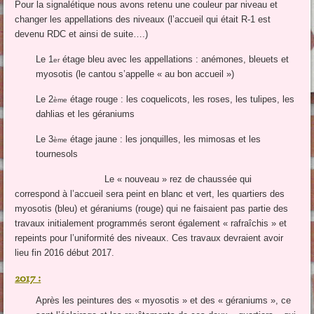
Pour la signalétique nous avons retenu une couleur par niveau et
changer les appellations des niveaux (l’accueil qui était R-1 est
devenu RDC et ainsi de suite….)
Le 1
étage bleu avec les appellations : anémones, bleuets et
er
myosotis (le cantou s’appelle « au bon accueil »)
Le 2
étage rouge : les coquelicots, les roses, les tulipes, les
ème
dahlias et les géraniums
Le 3
étage jaune : les jonquilles, les mimosas et les
ème
tournesols
Le « nouveau » rez de chaussée qui
correspond à l’accueil sera peint en blanc et vert, les quartiers des
myosotis (bleu) et géraniums (rouge) qui ne faisaient pas partie des
travaux initialement programmés seront également « rafraîchis » et
repeints pour l’uniformité des niveaux. Ces travaux devraient avoir
lieu fin 2016 début 2017.
2017 :
Après les peintures des « myosotis » et des « géraniums », ce