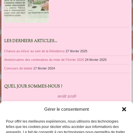
LES DERNIERS ARTICLES…
Chasse au trésor au sein de la Résidence
27 février 2025
Anniversaires des centenaires du mois de Février 2025
24 février 2025
Concours de belote
17 février 2024
QUEL JOUR SOMMES-NOUS ?
août 2026
L
M
M
J
V
S
D
Gérer le consentement
1
2
3
4
5
6
7
8
9
Pour offrir les meilleures expériences, nous utilisons des technologies
10
11
12
13
14
15
16
telles que les cookies pour stocker et/ou accéder aux informations des
appareils. Le fait de consentir à ces technologies nous permettra de traiter
17
18
19
20
21
22
23