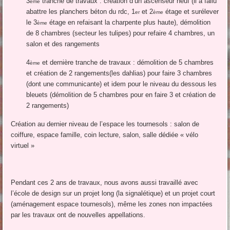
3
tranche de travaux : création d’un ascenseur neuf (il a fallu
ème
abattre les planchers béton du rdc, 1
et 2
étage et surélever
er
ème
le 3
étage en refaisant la charpente plus haute), démolition
ème
de 8 chambres (secteur les tulipes) pour refaire 4 chambres, un
salon et des rangements
4
et dernière tranche de travaux : démolition de 5 chambres
ème
et création de 2 rangements(les dahlias) pour faire 3 chambres
(dont une communicante) et idem pour le niveau du dessous les
bleuets (démolition de 5 chambres pour en faire 3 et création de
2 rangements)
Création au dernier niveau de l’espace les tournesols : salon de
coiffure, espace famille, coin lecture, salon, salle dédiée « vélo
virtuel »
Pendant ces 2 ans de travaux, nous avons aussi travaillé avec
l’école de design sur un projet long (la signalétique) et un projet court
(aménagement espace tournesols), même les zones non impactées
par les travaux ont de nouvelles appellations.