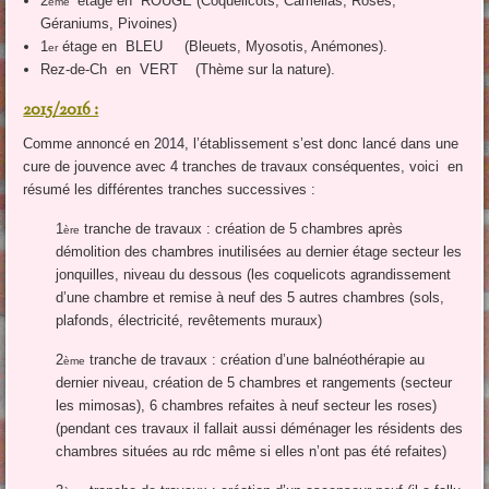
2
étage en ROUGE (Coquelicots, Camélias, Roses,
ème
Géraniums, Pivoines)
1
étage en BLEU (Bleuets, Myosotis, Anémones).
er
Rez-de-Ch en VERT (Thème sur la nature).
2015/2016 :
Comme annoncé en 2014, l’établissement s’est donc lancé dans une
cure de jouvence avec 4 tranches de travaux conséquentes, voici en
résumé les différentes tranches successives :
1
tranche de travaux : création de 5 chambres après
ère
démolition des chambres inutilisées au dernier étage secteur les
jonquilles, niveau du dessous (les coquelicots agrandissement
d’une chambre et remise à neuf des 5 autres chambres (sols,
plafonds, électricité, revêtements muraux)
2
tranche de travaux : création d’une balnéothérapie au
ème
dernier niveau, création de 5 chambres et rangements (secteur
les mimosas), 6 chambres refaites à neuf secteur les roses)
(pendant ces travaux il fallait aussi déménager les résidents des
chambres situées au rdc même si elles n’ont pas été refaites)