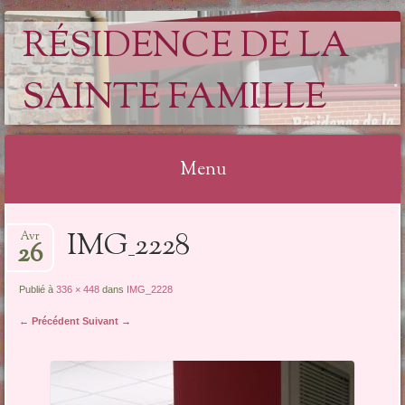
RÉSIDENCE DE LA
SAINTE FAMILLE
Menu
Aller
IMG_2228
Avr
au
26
contenu
Publié à
336 × 448
dans
IMG_2228
← Précédent
Suivant →