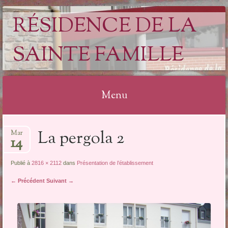
RÉSIDENCE DE LA
SAINTE FAMILLE
Menu
Aller
La pergola 2
Mar
au
14
contenu
Publié à
2816 × 2112
dans
Présentation de l’établissement
← Précédent
Suivant →