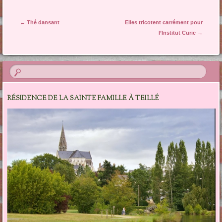
Navigation des articles
←
Thé dansant
Elles tricotent carrément pour
l’Institut Curie
→
RÉSIDENCE DE LA SAINTE FAMILLE À TEILLÉ