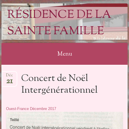
RÉSIDENCE DE LA
SAINTE FAMILLE
Menu
Aller
Concert de Noël
Déc
au
21
contenu
Intergénérationnel
Ouest-France Décembre 2017