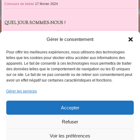
Concours de belote
17 février 2024
QUEL JOUR SOMMES-NOUS ?
décembre 2017
Gérer le consentement
L
M
M
J
V
S
D
1
2
3
Pour offrir les meilleures expériences, nous utilisons des technologies
4
5
6
7
8
9
10
telles que les cookies pour stocker et/ou accéder aux informations des
appareils. Le fait de consentir à ces technologies nous permettra de traiter
11
12
13
14
15
16
17
des données telles que le comportement de navigation ou les ID uniques
18
19
20
21
22
23
24
sur ce site. Le fait de ne pas consentir ou de retirer son consentement peut
25
26
27
28
29
30
31
avoir un effet négatif sur certaines caractéristiques et fonctions.
« Sep
Mar »
Gérer les services
LES CATÉGORIES DARTICLES
Accepter
Les
catégories
Refuser
darticles
Voir les préférences