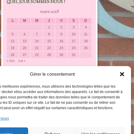
QUEL JOUR SOMMES-NOUS ?
mars 2018
L
M
M
J
V
S
D
1
2
3
4
5
6
7
8
9
10
11
12
13
14
15
16
17
18
19
20
21
22
23
24
25
26
27
28
29
30
31
« Déc
Juil »
Gérer le consentement
LES CATÉGORIES DARTICLES
Les
les meilleures expériences, nous utilisons des technologies telles que les
catégories
 stocker et/ou accéder aux informations des appareils. Le fait de consentir à
darticles
gies nous permettra de traiter des données telles que le comportement de
 les ID uniques sur ce site. Le fait de ne pas consentir ou de retirer son
 peut avoir un effet négatif sur certaines caractéristiques et fonctions.
rvices