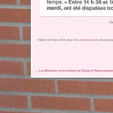
Ou
Publié le 28 mars 2018, dans
Paru dans la presse
. Bookmarq
Navigation des articles
←
Les Résidents et les enfants de l’école st Pierre chanten