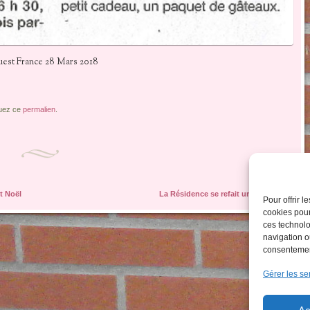
est France 28 Mars 2018
uez ce
permalien
.
t Noël
La Résidence se refait une beauté
→
Pour offrir 
cookies pour
ces technolo
navigation ou
consentement
Gérer les se