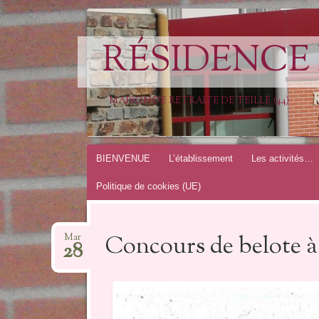
RÉSIDENCE 
MAISON DE RETRAITE DE TEILLÉ (44)
Aller
BIENVENUE
L’établissement
Les activités…
au
Politique de cookies (UE)
contenu
Concours de belote à
Mar
28