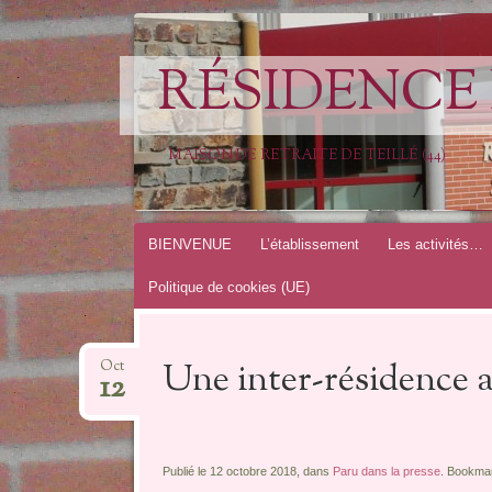
RÉSIDENCE 
MAISON DE RETRAITE DE TEILLÉ (44)
Aller
BIENVENUE
L’établissement
Les activités…
au
Politique de cookies (UE)
contenu
Une inter-résidence 
Oct
12
Publié le 12 octobre 2018, dans
Paru dans la presse
. Bookma