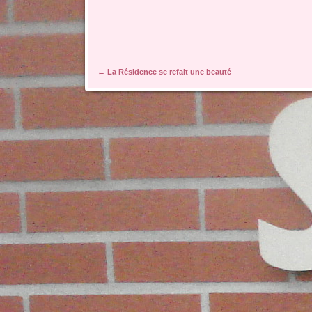
Navigation des articles
←
La Résidence se refait une beauté