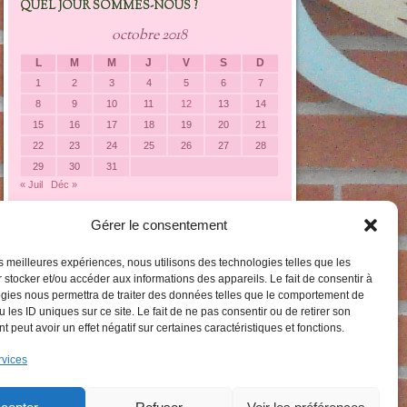
QUEL JOUR SOMMES-NOUS ?
octobre 2018
L
M
M
J
V
S
D
1
2
3
4
5
6
7
8
9
10
11
12
13
14
15
16
17
18
19
20
21
22
23
24
25
26
27
28
29
30
31
« Juil
Déc »
Gérer le consentement
LES CATÉGORIES DARTICLES
Les
les meilleures expériences, nous utilisons des technologies telles que les
catégories
 stocker et/ou accéder aux informations des appareils. Le fait de consentir à
darticles
gies nous permettra de traiter des données telles que le comportement de
 les ID uniques sur ce site. Le fait de ne pas consentir ou de retirer son
 peut avoir un effet négatif sur certaines caractéristiques et fonctions.
rvices