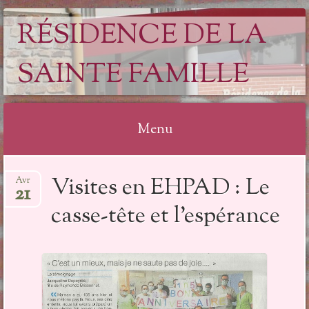
RÉSIDENCE DE LA
SAINTE FAMILLE
Menu
Aller
Visites en EHPAD : Le
Avr
au
21
contenu
casse-tête et l’espérance