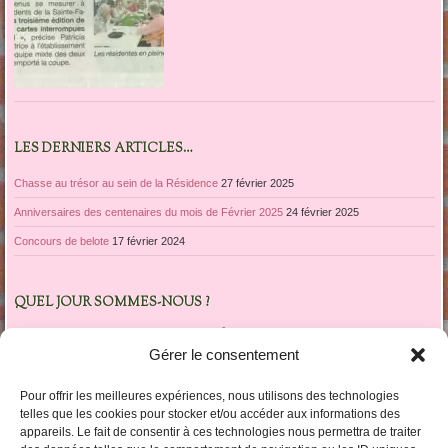
LES DERNIERS ARTICLES…
Chasse au trésor au sein de la Résidence
27 février 2025
Anniversaires des centenaires du mois de Février 2025
24 février 2025
Concours de belote
17 février 2024
QUEL JOUR SOMMES-NOUS ?
avril 2020
Gérer le consentement
L
M
M
J
V
S
D
1
2
3
4
5
Pour offrir les meilleures expériences, nous utilisons des technologies
6
7
8
9
10
11
12
telles que les cookies pour stocker et/ou accéder aux informations des
appareils. Le fait de consentir à ces technologies nous permettra de traiter
13
14
15
16
17
18
19