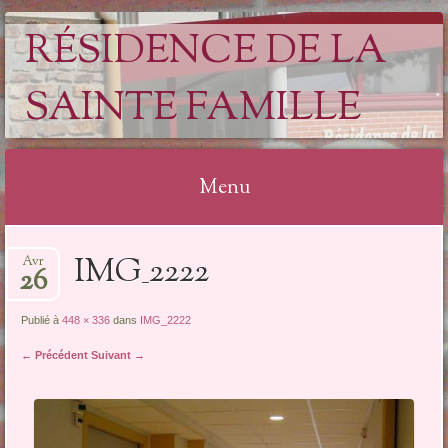
RÉSIDENCE DE LA
SAINTE FAMILLE
Menu
Aller
IMG_2222
Avr
au
26
contenu
Publié à
448 × 336
dans
IMG_2222
← Précédent
Suivant →