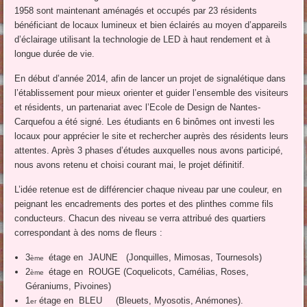
1958 sont maintenant aménagés et occupés par 23 résidents
bénéficiant de locaux lumineux et bien éclairés au moyen d’appareils
d’éclairage utilisant la technologie de LED à haut rendement et à
longue durée de vie.
En début d’année 2014, afin de lancer un projet de signalétique dans
l’établissement pour mieux orienter et guider l’ensemble des visiteurs
et résidents, un partenariat avec l’Ecole de Design de Nantes-
Carquefou a été signé. Les étudiants en 6 binômes ont investi les
locaux pour apprécier le site et rechercher auprès des résidents leurs
attentes. Après 3 phases d’études auxquelles nous avons participé,
nous avons retenu et choisi courant mai, le projet définitif.
L’idée retenue est de différencier chaque niveau par une couleur, en
peignant les encadrements des portes et des plinthes comme fils
conducteurs. Chacun des niveau se verra attribué des quartiers
correspondant à des noms de fleurs :
3
étage en JAUNE (Jonquilles, Mimosas, Tournesols)
ème
2
étage en ROUGE (Coquelicots, Camélias, Roses,
ème
Géraniums, Pivoines)
1
étage en BLEU (Bleuets, Myosotis, Anémones).
er