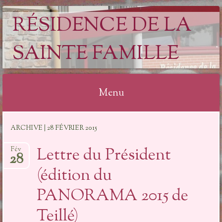
RÉSIDENCE DE LA
SAINTE FAMILLE
Menu
Aller
ARCHIVE | 28 FÉVRIER 2015
au
contenu
Lettre du Président
Fév
28
(édition du
PANORAMA 2015 de
Teillé)