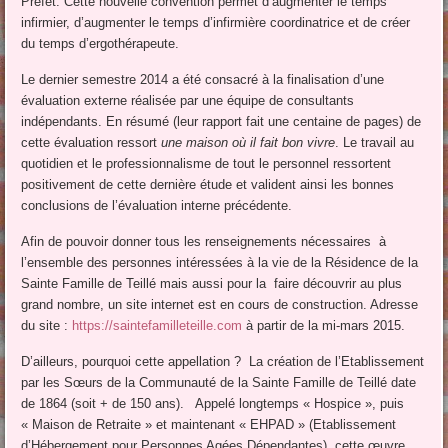
Préfet. Cette nouvelle convention permet d’augmenter le temps
infirmier, d’augmenter le temps d’infirmière coordinatrice et de créer
du temps d’ergothérapeute.
Le dernier semestre 2014 a été consacré à la finalisation d’une
évaluation externe réalisée par une équipe de consultants
indépendants. En résumé (leur rapport fait une centaine de pages) de
cette évaluation ressort
une maison où il fait bon vivre
. Le travail au
quotidien et le professionnalisme de tout le personnel ressortent
positivement de cette dernière étude et valident ainsi les bonnes
conclusions de l’évaluation interne précédente.
Afin de pouvoir donner tous les renseignements nécessaires à
l’ensemble des personnes intéressées à la vie de la Résidence de la
Sainte Famille de Teillé mais aussi pour la faire découvrir au plus
grand nombre, un site internet est en cours de construction. Adresse
du site :
https://saintefamilleteille.com
à partir de la mi-mars 2015.
D’ailleurs, pourquoi cette appellation ? La création de l’Etablissement
par les Sœurs de la Communauté de la Sainte Famille de Teillé date
de 1864 (soit + de 150 ans). Appelé longtemps « Hospice », puis
« Maison de Retraite » et maintenant « EHPAD » (Etablissement
d’Hébergement pour Personnes Agées Dépendantes), cette œuvre