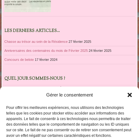
LES DERNIERS ARTICLES…
Chasse au trésor au sein de la Résidence
27 février 2025
Anniversaires des centenaires du mois de Février 2025
24 février 2025
Concours de belote
17 février 2024
QUEL JOUR SOMMES-NOUS ?
février 2015
Gérer le consentement
L
M
M
J
V
S
D
1
Pour offrir les meilleures expériences, nous utilisons des technologies
2
3
4
5
6
7
8
telles que les cookies pour stocker et/ou accéder aux informations des
appareils. Le fait de consentir à ces technologies nous permettra de traiter
9
10
11
12
13
14
15
des données telles que le comportement de navigation ou les ID uniques
16
17
18
19
20
21
22
sur ce site. Le fait de ne pas consentir ou de retirer son consentement peut
23
24
25
26
27
28
avoir un effet négatif sur certaines caractéristiques et fonctions.