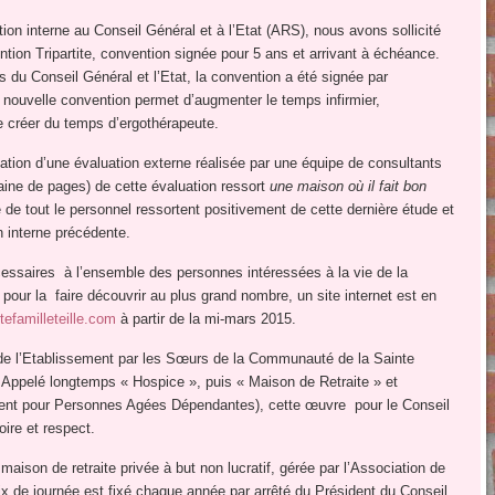
tion interne au Conseil Général et à l’Etat (ARS), nous avons sollicité
ion Tripartite, convention signée pour 5 ans et arrivant à échéance.
s du Conseil Général et l’Etat, la convention a été signée par
e nouvelle convention permet d’augmenter le temps infirmier,
de créer du temps d’ergothérapeute.
sation d’une évaluation externe réalisée par une équipe de consultants
aine de pages) de cette évaluation ressort
une maison où il fait bon
e de tout le personnel ressortent positivement de cette dernière étude et
n interne précédente.
essaires à l’ensemble des personnes intéressées à la vie de la
pour la faire découvrir au plus grand nombre, un site internet est en
ntefamilleteille.com
à partir de la mi-mars 2015.
n de l’Etablissement par les Sœurs de la Communauté de la Sainte
. Appelé longtemps « Hospice », puis « Maison de Retraite » et
nt pour Personnes Agées Dépendantes), cette œuvre pour le Conseil
ire et respect.
maison de retraite privée à but non lucratif, gérée par l’Association de
ix de journée est fixé chaque année par arrêté du Président du Conseil