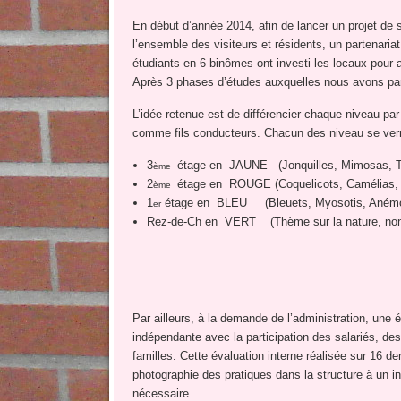
En début d’année 2014, afin de lancer un projet de s
l’ensemble des visiteurs et résidents, un partenari
étudiants en 6 binômes ont investi les locaux pour a
Après 3 phases d’études auxquelles nous avons partic
L’idée retenue est de différencier chaque niveau pa
comme fils conducteurs. Chacun des niveau se verra
3
étage en JAUNE (Jonquilles, Mimosas, T
ème
2
étage en ROUGE (Coquelicots, Camélias, 
ème
1
étage en BLEU (Bleuets, Myosotis, Anémo
er
Rez-de-Ch en VERT (Thème sur la nature, non dé
Par ailleurs, à la demande de l’administration, une 
indépendante avec la participation des salariés, des
familles. Cette évaluation interne réalisée sur 16 de
photographie des pratiques dans la structure à un in
nécessaire.