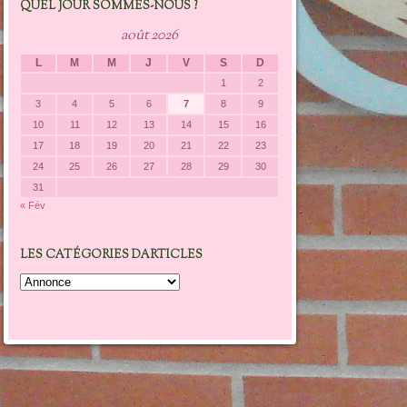
QUEL JOUR SOMMES-NOUS ?
août 2026
L
M
M
J
V
S
D
1
2
3
4
5
6
7
8
9
10
11
12
13
14
15
16
17
18
19
20
21
22
23
24
25
26
27
28
29
30
31
« Fév
LES CATÉGORIES DARTICLES
Les
catégories
darticles