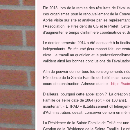
Fin 2013, lors de la remise des résultats de l’évalua
ces organismes pour le renouvellement de la Convent
Après visite sur site et analyse par les représentant
l’Association, le Président du CG et le Préfet. Cett
d’augmenter le temps d’infirmière coordinatrice et 
Le dernier semestre 2014 a été consacré à la finali
indépendants. En résumé (leur rapport fait une cent
vivre
. Le travail au quotidien et le professionnalism
valident ainsi les bonnes conclusions de l’évaluatio
Afin de pouvoir donner tous les renseignements néc
Résidence de la Sainte Famille de Teillé mais aussi 
cours de construction. Adresse du site :
https://sai
D’ailleurs, pourquoi cette appellation ? La créatio
Famille de Teillé date de 1864 (soit + de 150 ans)
maintenant « EHPAD » (Etablissement d’Hébergeme
d’Administration, devait conserver ce nom en mémo
La Résidence de la Sainte Famille de Teillé est une 
Gestion de la Résidence de la Sainte Famille. Le pr