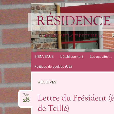
RÉSIDENCE 
MAISON DE RETRAITE DE TEILLÉ (44)
Aller
BIENVENUE
L’établissement
Les activités…
au
Politique de cookies (UE)
contenu
ARCHIVES
Lettre du Président
Fév
28
de Teillé)