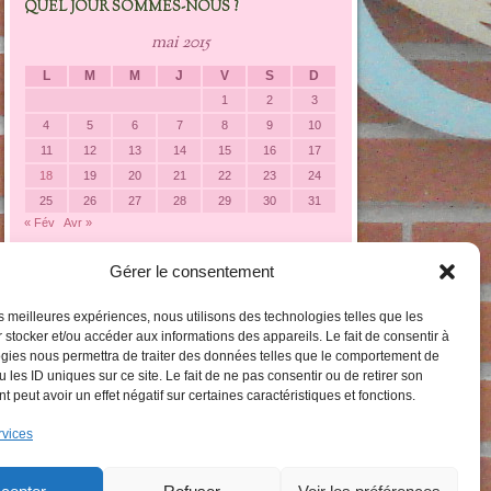
QUEL JOUR SOMMES-NOUS ?
mai 2015
L
M
M
J
V
S
D
1
2
3
4
5
6
7
8
9
10
11
12
13
14
15
16
17
18
19
20
21
22
23
24
25
26
27
28
29
30
31
« Fév
Avr »
Gérer le consentement
LES CATÉGORIES DARTICLES
Les
les meilleures expériences, nous utilisons des technologies telles que les
catégories
 stocker et/ou accéder aux informations des appareils. Le fait de consentir à
darticles
gies nous permettra de traiter des données telles que le comportement de
 les ID uniques sur ce site. Le fait de ne pas consentir ou de retirer son
 peut avoir un effet négatif sur certaines caractéristiques et fonctions.
rvices