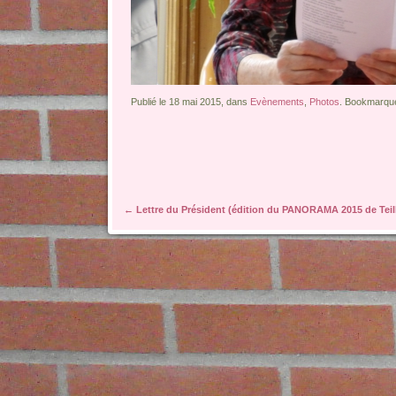
Publié le 18 mai 2015, dans
Evènements
,
Photos
. Bookmarqu
Navigation des articles
←
Lettre du Président (édition du PANORAMA 2015 de Teil