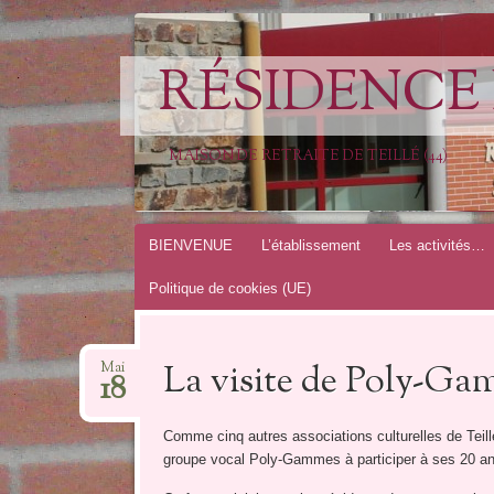
RÉSIDENCE 
MAISON DE RETRAITE DE TEILLÉ (44)
Aller
BIENVENUE
L’établissement
Les activités…
au
Politique de cookies (UE)
contenu
La visite de Poly-G
Mai
18
Comme cinq autres associations culturelles de Teillé
groupe vocal Poly-Gammes à participer à ses 20 ans