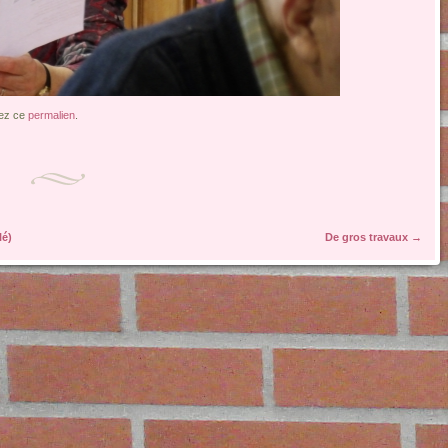
ez ce
permalien
.
lé)
De gros travaux
→