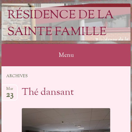
RÉSIDENCE DE LA
SAINTE FAMILLE
Menu
Aller
ARCHIVES
au
contenu
Thé dansant
Mar
23