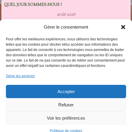
QUEL JOUR SOMMES-NOUS ?
août 2026
L
M
M
J
V
S
D
Gérer le consentement
1
2
3
4
5
6
7
8
9
Pour offrir les meilleures expériences, nous utilisons des technologies
10
11
12
13
14
15
16
telles que les cookies pour stocker et/ou accéder aux informations des
appareils. Le fait de consentir à ces technologies nous permettra de traiter
17
18
19
20
21
22
23
des données telles que le comportement de navigation ou les ID uniques
24
25
26
27
28
29
30
sur ce site. Le fait de ne pas consentir ou de retirer son consentement peut
31
avoir un effet négatif sur certaines caractéristiques et fonctions.
« Fév
Gérer les services
LES CATÉGORIES DARTICLES
Accepter
Les
catégories
darticles
Refuser
Voir les préférences
Fièrement propulsé par WordPress
|
Thème Bouquet par
Politique de cookies
WordPress.com
.