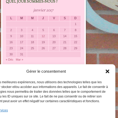
QUEL JOUR SOMMES-NOUS ?
janvier 2017
L
M
M
J
V
S
D
1
2
3
4
5
6
7
8
9
10
11
12
13
14
15
16
17
18
19
20
21
22
23
24
25
26
27
28
29
30
31
« Déc
Mar »
Gérer le consentement
LES CATÉGORIES DARTICLES
Les
les meilleures expériences, nous utilisons des technologies telles que les
catégories
 stocker et/ou accéder aux informations des appareils. Le fait de consentir à
darticles
gies nous permettra de traiter des données telles que le comportement de
 les ID uniques sur ce site. Le fait de ne pas consentir ou de retirer son
 peut avoir un effet négatif sur certaines caractéristiques et fonctions.
rvices