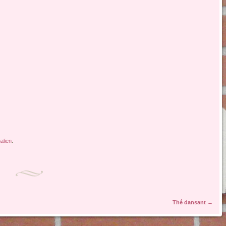
alien
.
Thé dansant
→