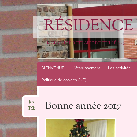
RÉSIDENCE 
MAISON DE RETRAITE DE TEILLÉ (44)
Aller
BIENVENUE
L’établissement
Les activités…
au
Politique de cookies (UE)
contenu
Bonne année 2017
Jan
12