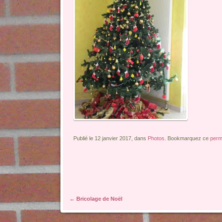
Publié le 12 janvier 2017, dans
Photos
. Bookmarquez ce
perm
Navigation des articles
←
Bricolage de Noël