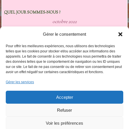
QUEL JOUR SOMMES-NOUS ?
octobre 2022
L
M
M
J
V
S
D
Gérer le consentement
1
2
3
4
5
6
7
8
9
Pour offrir les meilleures expériences, nous utilisons des technologies
10
11
12
13
14
15
16
telles que les cookies pour stocker et/ou accéder aux informations des
appareils. Le fait de consentir à ces technologies nous permettra de traiter
17
18
19
20
21
22
23
des données telles que le comportement de navigation ou les ID uniques
24
25
26
27
28
29
30
sur ce site. Le fait de ne pas consentir ou de retirer son consentement peut
31
avoir un effet négatif sur certaines caractéristiques et fonctions.
« Fév
Avr »
Gérer les services
LES CATÉGORIES DARTICLES
Accepter
Les
catégories
darticles
Refuser
Voir les préférences