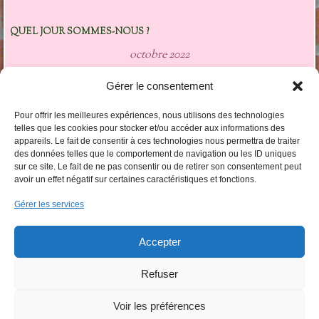
QUEL JOUR SOMMES-NOUS ?
octobre 2022
L
M
M
J
V
S
D
Gérer le consentement
1
2
3
4
5
6
7
8
9
Pour offrir les meilleures expériences, nous utilisons des technologies
10
11
12
13
14
15
16
telles que les cookies pour stocker et/ou accéder aux informations des
appareils. Le fait de consentir à ces technologies nous permettra de traiter
17
18
19
20
21
22
23
des données telles que le comportement de navigation ou les ID uniques
24
25
26
27
28
29
30
sur ce site. Le fait de ne pas consentir ou de retirer son consentement peut
31
avoir un effet négatif sur certaines caractéristiques et fonctions.
« Fév
Avr »
Gérer les services
LES CATÉGORIES DARTICLES
Accepter
Les
catégories
darticles
Refuser
Voir les préférences