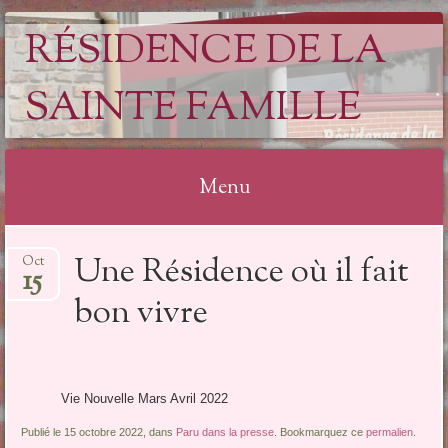
RÉSIDENCE DE LA
SAINTE FAMILLE
Menu
Aller
Une Résidence où il fait
Oct
au
15
contenu
bon vivre
Vie Nouvelle Mars Avril 2022
Publié le 15 octobre 2022, dans
Paru dans la presse
. Bookmarquez ce
permalien
.