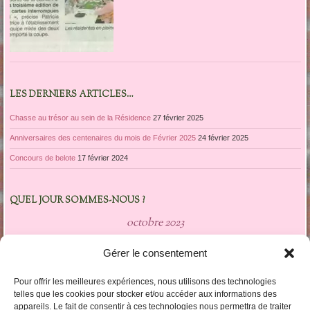
LES DERNIERS ARTICLES…
Chasse au trésor au sein de la Résidence
27 février 2025
Anniversaires des centenaires du mois de Février 2025
24 février 2025
Concours de belote
17 février 2024
QUEL JOUR SOMMES-NOUS ?
octobre 2023
L
M
M
J
V
S
D
Gérer le consentement
1
2
3
4
5
6
7
8
Pour offrir les meilleures expériences, nous utilisons des technologies
9
10
11
12
13
14
15
telles que les cookies pour stocker et/ou accéder aux informations des
appareils. Le fait de consentir à ces technologies nous permettra de traiter
16
17
18
19
20
21
22