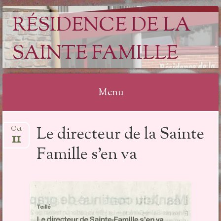
RÉSIDENCE DE LA
SAINTE FAMILLE
Menu
Aller
Le directeur de la Sainte
Oct
au
11
contenu
Famille s’en va